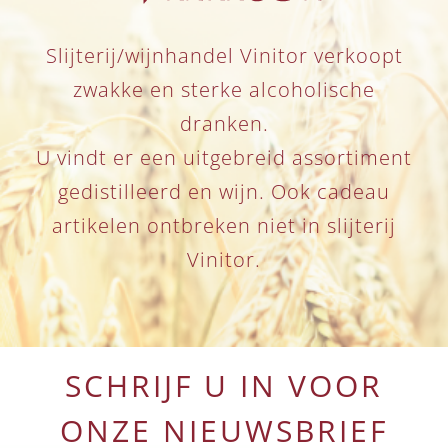
Slijterij/wijnhandel Vinitor verkoopt
zwakke en sterke alcoholische
dranken.
U vindt er een uitgebreid assortiment
gedistilleerd en wijn. Ook cadeau
artikelen ontbreken niet in slijterij
Vinitor.
SCHRIJF U IN VOOR
ONZE NIEUWSBRIEF